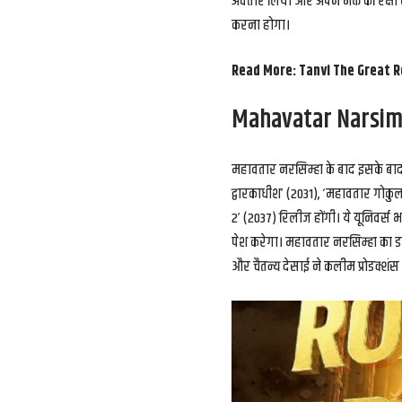
अवतार लिया और अपने भक्त की रक्षा
करना होगा।
Read More:
Tanvi The Great R
Mahavatar Narsim
महावतार नरसिम्हा के बाद इसके बा
द्वारकाधीश’ (2031), ‘महावतार गोकुल
2’ (2037) रिलीज होंगी। ये यूनिवर्
पेश करेगा। महावतार नरसिम्हा का डा
और चैतन्य देसाई ने कलीम प्रोडक्शंस क