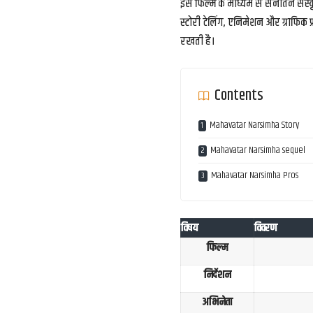
इस फिल्म के माध्यम से सनातन संस्कृत
स्टोरी टेलिंग, एनिमेशन और ग्राफिक प्र
रखती है।
Contents
Mahavatar Narsimha Story
Mahavatar Narsimha sequel
Mahavatar Narsimha Pros
विषय
विवरण
फिल्म
निर्देशन
अभिनेता