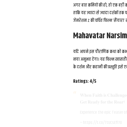
अगर बात कमियों की हो, तो एक बड़ी कम
ताकि यह ज्यादा से ज्यादा दर्शकों त
जेनरेशन Z की चर्चित फिल्म ‘सैयारा
Mahavatar Narsim
यदि आपने इस पौराणिक कथा को कभी प
नया अनुभव देगा। यह फिल्म खासतौर
के दर्शन और कहानी की प्रस्तुति इसे 
Ratings: 4/5
𝐖𝐡𝐞𝐧 𝐅𝐚𝐢𝐭𝐡 𝐢𝐬 𝐂𝐡𝐚𝐥𝐥𝐞𝐧𝐠
𝐆𝐞𝐭 𝐑𝐞𝐚𝐝𝐲 𝐟𝐨𝐫 𝐭𝐡𝐞 𝐑𝐨𝐚𝐫!
Experience the epic Teaser o
–
https://t.co/7tUCsEfi7O