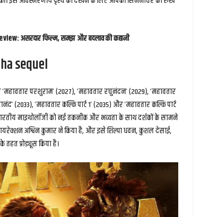
 की। इस अविस्मरणीय दृश्य को देखने के लिए आपको सिनेमाघर का रुख
eview: असरदार फिल्म, समझ और बदलाव की कहानी
ha sequel
द ‘महावतार परशुराम’ (2027), ‘महावतार रघुनंदन’ (2029), ‘महावतार
ानंद’ (2033), ‘महावतार कल्कि पार्ट 1’ (2035) और ‘महावतार कल्कि पार्ट
स भारतीय माइथोलॉजी को नई तकनीक और भव्यता के साथ दर्शकों के सामने
यरेक्शन अश्विन कुमार ने किया है, और इसे शिल्पा धवन, कुशल देसाई,
े तहत प्रोड्यूस किया है।