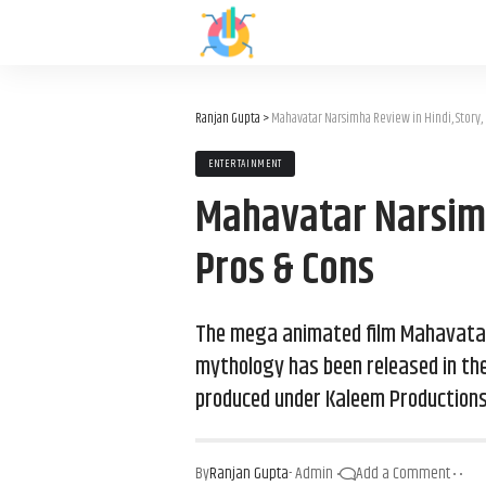
Ranjan Gupta
>
Mahavatar Narsimha Review in Hindi, Story,
ENTERTAINMENT
Mahavatar Narsimh
Pros & Cons
The mega animated film Mahavatar
mythology has been released in the
produced under Kaleem Productions.
By
Ranjan Gupta
- Admin
Add a Comment