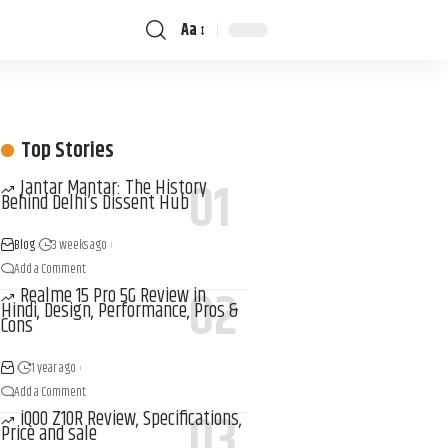
Aa
Top Stories
Jantar Mantar: The History
Behind Delhi’s Dissent Hub
Blog
3 weeks ago
Add a Comment
Realme 15 Pro 5G Review in
Hindi, Design, Performance, Pros &
Cons
1 year ago
Add a Comment
iQOO Z10R Review, Specifications,
Price and sale